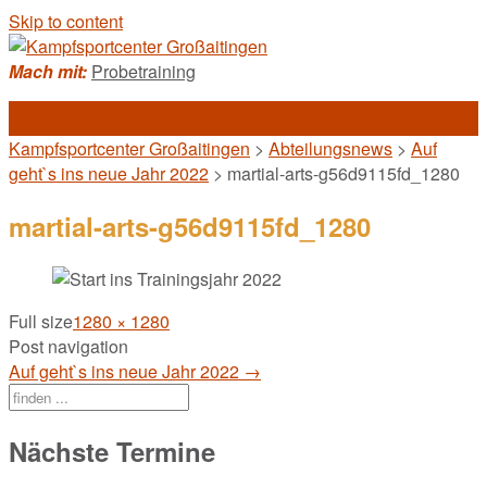
Skip to content
Mach mit:
Probetraining
Kampfsportcenter Großaitingen
>
Abteilungsnews
>
Auf
geht`s ins neue Jahr 2022
>
martial-arts-g56d9115fd_1280
martial-arts-g56d9115fd_1280
Full size
1280 × 1280
Post navigation
Auf geht`s ins neue Jahr 2022
→
Nächste Termine