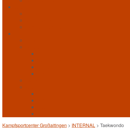
Terminkalender
Verein
Kontakt
Mitgliedschaft
Kampfsportschulen
INTERNAL
Allkampf
Bo-Jitsu
Grundbegriffe
Stellungstechniken
Formen
Techniken
Taekwondo
Verein
BFL
BLSV
FSV
KSC
Kampfsportcenter Großaitingen
>
INTERNAL
>
Taekwondo