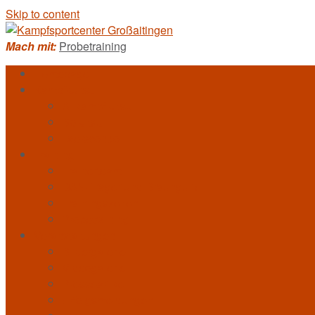
Skip to content
Mach mit:
Probetraining
Homepage
Kampfkunst
Allkampf-Jitsu
Bo-Jitsu
Taekwondo
Training
Trainerteam
DAN-Träger und Braungurte
Trainingszeiten
Probetraining
Veranstaltungen
Bildergalerie
Videogalerie
Presseartikel
Erfolgsmeldungen