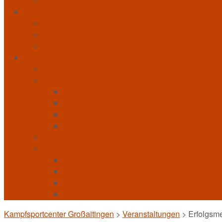
Terminkalender
Verein
Kontakt
Mitgliedschaft
Kampfsportschulen
INTERNAL
Allkampf
Bo-Jitsu
Grundbegriffe
Stellungstechniken
Formen
Techniken
Taekwondo
Verein
BFL
BLSV
FSV
KSC
Kampfsportcenter Großaitingen
>
Veranstaltungen
>
Erfolgsm