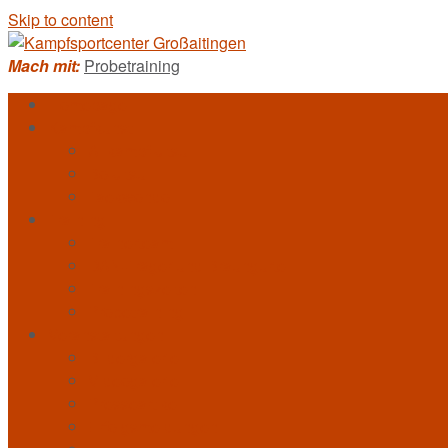
Skip to content
Mach mit:
Probetraining
Homepage
Kampfkunst
Allkampf-Jitsu
Bo-Jitsu
Taekwondo
Training
Trainerteam
DAN-Träger und Braungurte
Trainingszeiten
Probetraining
Veranstaltungen
Bildergalerie
Videogalerie
Presseartikel
Erfolgsmeldungen