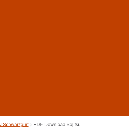
 Schwarzgurt
>
PDF-Download Bojitsu