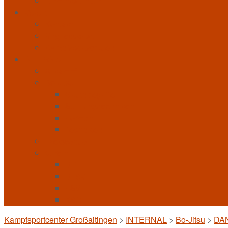
Terminkalender
Verein
Kontakt
Mitgliedschaft
Kampfsportschulen
INTERNAL
Allkampf
Bo-Jitsu
Grundbegriffe
Stellungstechniken
Formen
Techniken
Taekwondo
Verein
BFL
BLSV
FSV
KSC
Kampfsportcenter Großaitingen
>
INTERNAL
>
Bo-Jitsu
>
DAN