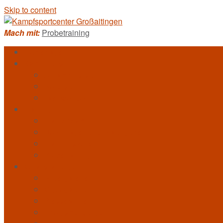
Skip to content
Mach mit:
Probetraining
Homepage
Kampfkunst
Allkampf-Jitsu
Bo-Jitsu
Taekwondo
Training
Trainerteam
DAN-Träger und Braungurte
Trainingszeiten
Probetraining
Veranstaltungen
Bildergalerie
Videogalerie
Presseartikel
Erfolgsmeldungen