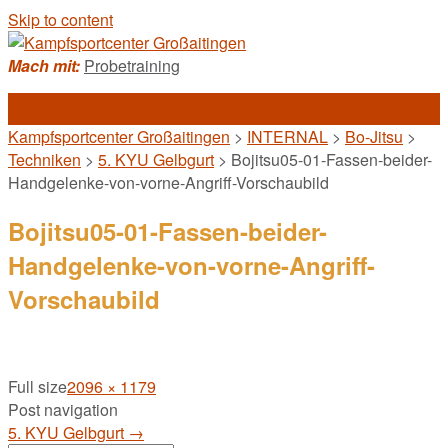
Skip to content
Mach mit:
Probetraining
Kampfsportcenter Großaitingen
>
INTERNAL
>
Bo-Jitsu
>
Techniken
>
5. KYU Gelbgurt
>
Bojitsu05-01-Fassen-beider-
Handgelenke-von-vorne-Angriff-Vorschaubild
Bojitsu05-01-Fassen-beider-
Handgelenke-von-vorne-Angriff-
Vorschaubild
Full size
2096 × 1179
Post navigation
5. KYU Gelbgurt
→