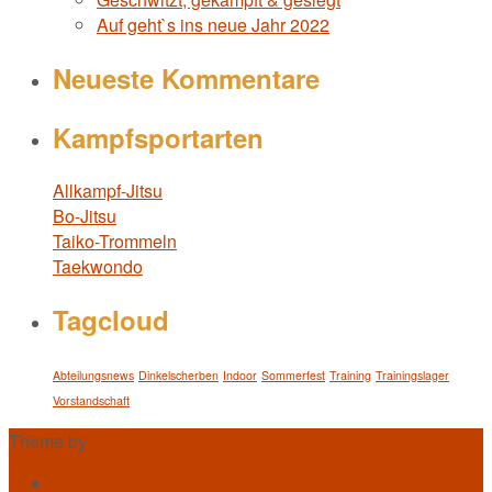
Auf geht`s ins neue Jahr 2022
Neueste Kommentare
Kampfsportarten
Allkampf-Jitsu
Bo-Jitsu
Taiko-Trommeln
Taekwondo
Tagcloud
Abteilungsnews
Dinkelscherben
Indoor
Sommerfest
Training
Trainingslager
Vorstandschaft
Theme by
Out the Box
Impressum