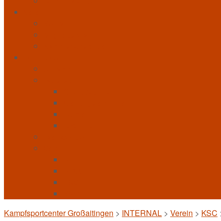
Terminkalender
Verein
Kontakt
Mitgliedschaft
Kampfsportschulen
INTERNAL
Allkampf
Bo-Jitsu
Grundbegriffe
Stellungstechniken
Formen
Techniken
Taekwondo
Verein
BFL
BLSV
FSV
KSC
Kampfsportcenter Großaitingen
>
INTERNAL
>
Verein
>
KSC