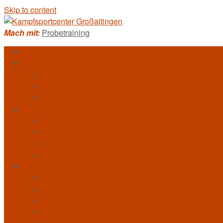
Skip to content
Mach mit:
Probetraining
Homepage
Kampfkunst
Allkampf-Jitsu
Bo-Jitsu
Taekwondo
Training
Trainerteam
DAN-Träger und Braungurte
Trainingszeiten
Probetraining
Veranstaltungen
Bildergalerie
Videogalerie
Presseartikel
Erfolgsmeldungen