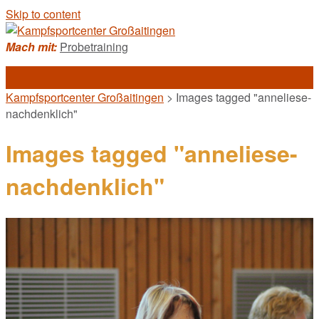
Skip to content
Mach mit:
Probetraining
Kampfsportcenter Großaitingen
>
Images tagged "anneliese-
nachdenklich"
Images tagged "anneliese-
nachdenklich"