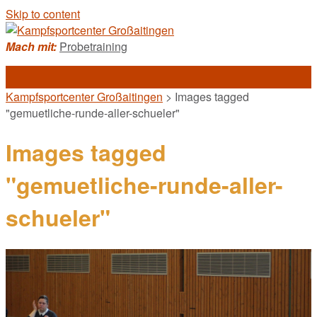
Skip to content
Mach mit:
Probetraining
Kampfsportcenter Großaitingen
>
Images tagged
"gemuetliche-runde-aller-schueler"
Images tagged
"gemuetliche-runde-aller-
schueler"