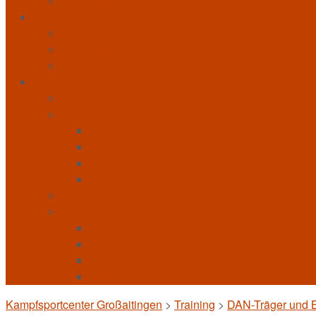
Terminkalender
Verein
Kontakt
Mitgliedschaft
Kampfsportschulen
INTERNAL
Allkampf
Bo-Jitsu
Grundbegriffe
Stellungstechniken
Formen
Techniken
Taekwondo
Verein
BFL
BLSV
FSV
KSC
Kampfsportcenter Großaitingen
>
Training
>
DAN-Träger und 