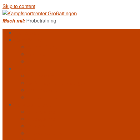
Skip to content
Mach mit:
Probetraining
Homepage
Kampfkunst
Allkampf-Jitsu
Bo-Jitsu
Taekwondo
Training
Trainerteam
DAN-Träger und Braungurte
Trainingszeiten
Probetraining
Veranstaltungen
Bildergalerie
Videogalerie
Presseartikel
Erfolgsmeldungen