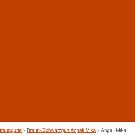
Braungurte
>
Braun-/Schwarzgurt Angeli Mika
>
Angeli Mika