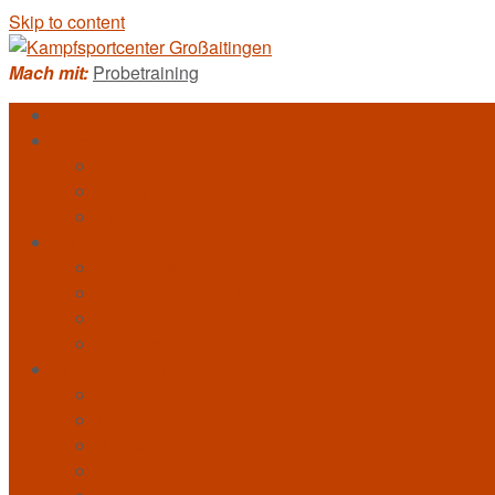
Skip to content
Mach mit:
Probetraining
Homepage
Kampfkunst
Allkampf-Jitsu
Bo-Jitsu
Taekwondo
Training
Trainerteam
DAN-Träger und Braungurte
Trainingszeiten
Probetraining
Veranstaltungen
Bildergalerie
Videogalerie
Presseartikel
Erfolgsmeldungen