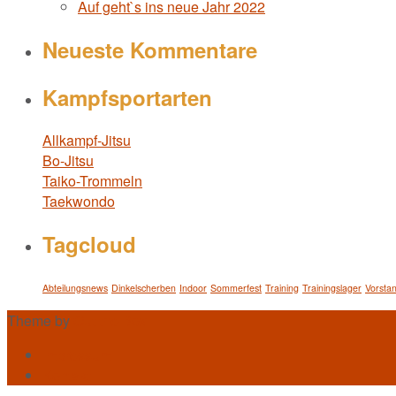
Auf geht`s ins neue Jahr 2022
Neueste Kommentare
Kampfsportarten
Allkampf-Jitsu
Bo-Jitsu
Taiko-Trommeln
Taekwondo
Tagcloud
Abteilungsnews
Dinkelscherben
Indoor
Sommerfest
Training
Trainingslager
Vorstan
Theme by
Out the Box
Impressum
Kontakt