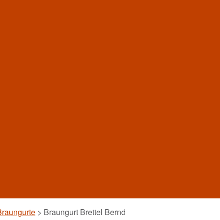
Braungurte
>
Braungurt Brettel Bernd