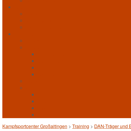
Terminkalender
Verein
Kontakt
Mitgliedschaft
Kampfsportschulen
INTERNAL
Allkampf
Bo-Jitsu
Grundbegriffe
Stellungstechniken
Formen
Techniken
Taekwondo
Verein
BFL
BLSV
FSV
KSC
Kampfsportcenter Großaitingen
>
Training
>
DAN-Träger und 