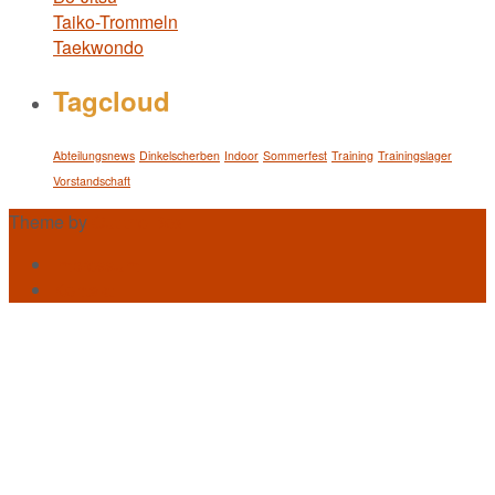
Taiko-Trommeln
Taekwondo
Tagcloud
Abteilungsnews
Dinkelscherben
Indoor
Sommerfest
Training
Trainingslager
Vorstandschaft
Theme by
Out the Box
Impressum
Kontakt