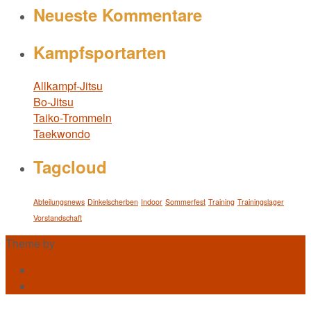
Neueste Kommentare
Kampfsportarten
Allkampf-Jitsu
Bo-Jitsu
Taiko-Trommeln
Taekwondo
Tagcloud
Abteilungsnews
Dinkelscherben
Indoor
Sommerfest
Training
Trainingslager
Vorstandschaft
Theme by
Out the Box
Impressum
Kontakt