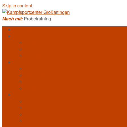
Skip to content
Mach mit:
Probetraining
Homepage
Kampfkunst
Allkampf-Jitsu
Bo-Jitsu
Taekwondo
Training
Trainerteam
DAN-Träger und Braungurte
Trainingszeiten
Probetraining
Veranstaltungen
Bildergalerie
Videogalerie
Presseartikel
Erfolgsmeldungen