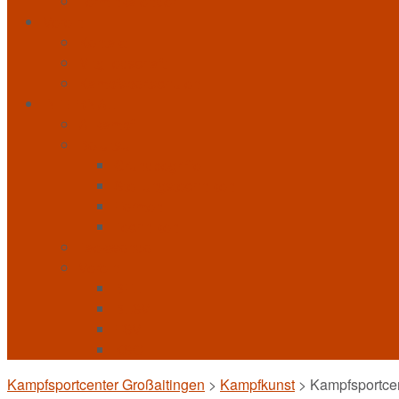
Terminkalender
Verein
Kontakt
Mitgliedschaft
Kampfsportschulen
INTERNAL
Allkampf
Bo-Jitsu
Grundbegriffe
Stellungstechniken
Formen
Techniken
Taekwondo
Verein
BFL
BLSV
FSV
KSC
Kampfsportcenter Großaitingen
>
Kampfkunst
>
Kampfsportce