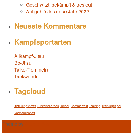
Geschwitzt, gekämpft & gesiegt
Auf geht`s ins neue Jahr 2022
Neueste Kommentare
Kampfsportarten
Allkampf-Jitsu
Bo-Jitsu
Taiko-Trommeln
Taekwondo
Tagcloud
Abteilungsnews
Dinkelscherben
Indoor
Sommerfest
Training
Trainingslager
Vorstandschaft
Theme by
Out the Box