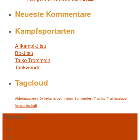
Neueste Kommentare
Kampfsportarten
Allkampf-Jitsu
Bo-Jitsu
Taiko-Trommeln
Taekwondo
Tagcloud
Abteilungsnews
Dinkelscherben
Indoor
Sommerfest
Training
Trainingslager
Vorstandschaft
Theme by
Out the Box
Impressum
Kontakt